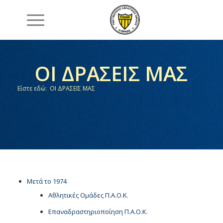
ΟΙ ΔΡΑΣΕΙΣ ΜΑΣ
Είστε εδώ:
ΟΙ ΔΡΑΣΕΙΣ ΜΑΣ
Μετά το 1974
Αθλητικές Ομάδες Π.Α.Ο.Κ.
Επαναδραστηριοποίηση Π.Α.Ο.Κ.