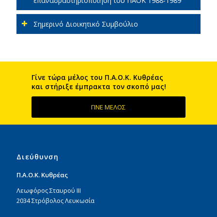
επαναδραστηριοποίηση του ΠΑΟΚ 1988-1989
Σημερινό Διοικητικό Συμβούλιο
Γίνε τώρα μέλος του Π.Α.Ο.Κ. Kυθρέας
και στήριξε έμπρακτα τον σκοπό μας!
ΓΙΝΕ ΜΕΛΟΣ
Διεύθυνση
Π.Α.Ο.Κ. Κυθρέας
Λεωφόρος Σταυρού ΙΙΙ
2034 Στρόβολος Λευκωσία