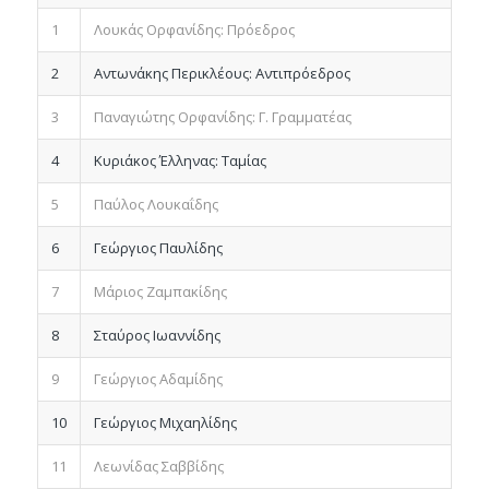
1
Λουκάς Ορφανίδης: Πρόεδρος
2
Αντωνάκης Περικλέους: Αντιπρόεδρος
3
Παναγιώτης Ορφανίδης: Γ. Γραμματέας
4
Κυριάκος Έλληνας: Ταμίας
5
Παύλος Λουκαΐδης
6
Γεώργιος Παυλίδης
7
Μάριος Ζαμπακίδης
8
Σταύρος Ιωαννίδης
9
Γεώργιος Αδαμίδης
10
Γεώργιος Μιχαηλίδης
11
Λεωνίδας Σαββίδης