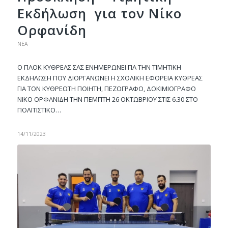
Εκδήλωση για τον Νίκο
Ορφανίδη
ΝΈΑ
O ΠAOK KYΘPEAΣ ΣAΣ ENHMEPΩNEI ΓIA THN TIMHTIKH
EKΔHΛΩΣH ΠOY ΔIOPΓANΩNEI H ΣXOΛIKH EΦOPEIA KYΘPEAΣ
ΓIA TON KYΘPEΩTH ΠOIHTH, ΠEZOΓPAΦO, ΔOKIMIOΓPAΦO
NIKO OPΦANIΔH THN ΠEMΠTH 26 OKTΩBPIOY ΣTIΣ 6.30 ΣTO
ΠOΛITIΣTIKO…
14/11/2023