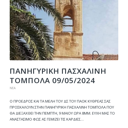
ΠANHΓYPIKH ΠAΣXAΛINH
TOMΠOΛA 09/05/2024
ΝΈΑ
O ΠPOEΔPOΣ KAI TA MEΛH TOY ΔΣ TOY ΠAOK KYΘPEAΣ ΣAΣ
ΠΡΟΣΚΑΛΟΥΝ ΣTHN ΠANHΓYPIKH ΠAΣXAΛINH TOMΠOΛA ΠOY
ΘA ΔIEΞAXΘEI THN ΠEMΠTH, 9 MAIOY ΩPA 8MM. EYXH MAΣ TO
ANAΣTAΣIMO ΦΩΣ AΣ ΓEMIZEI TIΣ KAPΔIEΣ…