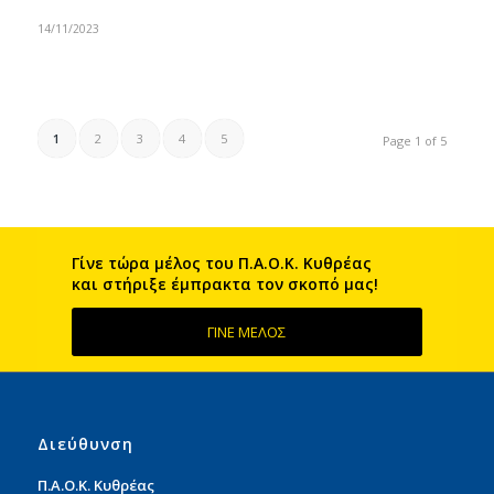
14/11/2023
1
2
3
4
5
Page 1 of 5
Γίνε τώρα μέλος του Π.Α.Ο.Κ. Kυθρέας
και στήριξε έμπρακτα τον σκοπό μας!
ΓΙΝΕ ΜΕΛΟΣ
Διεύθυνση
Π.Α.Ο.Κ. Κυθρέας