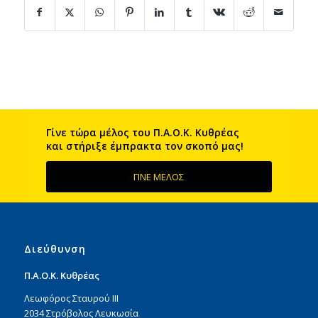
Γίνε τώρα μέλος του Π.Α.Ο.Κ. Kυθρέας
και στήριξε έμπρακτα τον σκοπό μας!
ΓΙΝΕ ΜΕΛΟΣ
Διεύθυνση
Π.Α.Ο.Κ. Κυθρέας
Λεωφόρος Σταυρού ΙΙΙ
2034 Στρόβολος Λευκωσία