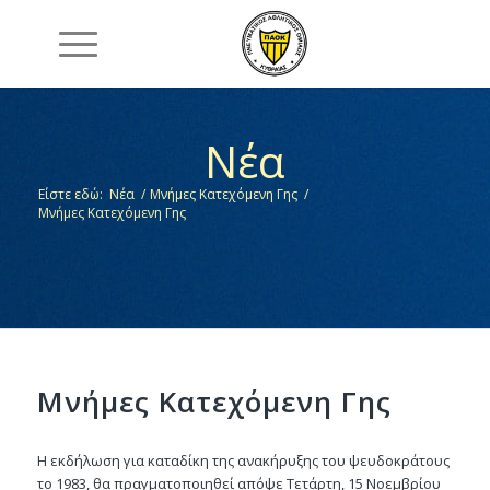
Νέα
Είστε εδώ:
Νέα
/
Μνήμες Κατεχόμενη Γης
/
Μνήμες Κατεχόμενη Γης
Μνήμες Κατεχόμενη Γης
Η εκδήλωση για καταδίκη της ανακήρυξης του ψευδοκράτους
το 1983, θα πραγματοποιηθεί απόψε Τετάρτη, 15 Νοεμβρίου