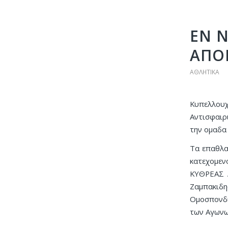
ΕΝ 
ΑΠΟ
ΑΘΛΗΤΙΚΆ
Κυπελλουχ
Αντισφαιρ
την ομαδα
Τα επαθλα
κατεχομεν
ΚΥΘΡΕΑΣ 
Ζαμπακιδ
Ομοσπονδι
των Αγωνω