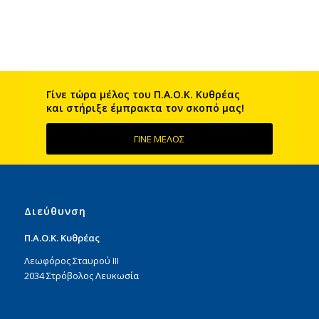
Γίνε τώρα μέλος του Π.Α.Ο.Κ. Kυθρέας
και στήριξε έμπρακτα τον σκοπό μας!
ΓΙΝΕ ΜΕΛΟΣ
Διεύθυνση
Π.Α.Ο.Κ. Κυθρέας
Λεωφόρος Σταυρού ΙΙΙ
2034 Στρόβολος Λευκωσία